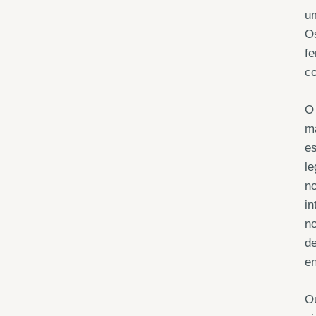
um
Os
fe
co
O 
ma
es
le
no
in
no
de
e
O