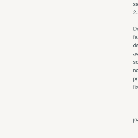
sa
2.
De
fa
d
av
so
no
pr
fi
j