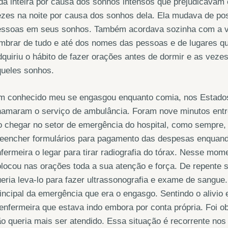
da inteira por causa dos sonhos intensos que prejudicavam
zes na noite por causa dos sonhos dela. Ela mudava de pos
essoas em seus sonhos. Também acordava sozinha com a vi
mbrar de tudo e até dos nomes das pessoas e de lugares q
quiriu o hábito de fazer orações antes de dormir e as veze
queles sonhos.
m conhecido meu se engasgou enquanto comia, nos Estados 
amaram o serviço de ambulância. Foram nove minutos entre 
 chegar no setor de emergência do hospital, como sempre, 
reencher formulários para pagamento das despesas enquan
fermeira o legar para tirar radiografia do tórax. Nesse mo
locou nas orações toda a sua atenção e força. De repente 
eria leva-lo para fazer ultrassonografia e exame de sangue
incipal da emergência que era o engasgo. Sentindo o alivio
enfermeira que estava indo embora por conta própria. Foi ob
o queria mais ser atendido. Essa situação é recorrente no