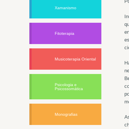
Po
Xamanismo
I
qu
en
Fitoterapia
es
ci
Musicoterapia Oriental
Há
ne
Be
Psicologia e
co
Psicossomática
po
m
Monografias
A
c