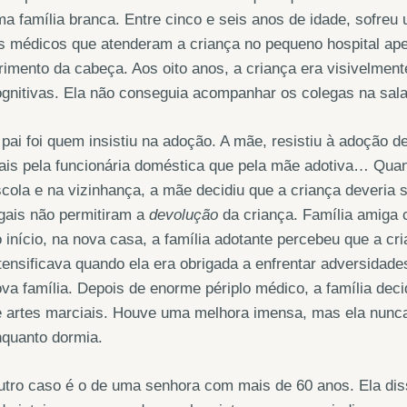
a família branca. Entre cinco e seis anos de idade, sofreu 
 médicos que atenderam a criança no pequeno hospital apen
rimento da cabeça. Aos oito anos, a criança era visivelment
gnitivas. Ela não conseguia acompanhar os colegas na sala
pai foi quem insistiu na adoção. A mãe, resistiu à adoção d
is pela funcionária doméstica que pela mãe adotiva… Quan
cola e na vizinhança, a mãe decidiu que a criança deveria
gais não permitiram a
devolução
da criança. Família amiga 
 início, na nova casa, a família adotante percebeu que a cri
tensificava quando ela era obrigada a enfrentar adversidad
va família. Depois de enorme périplo médico, a família dec
 artes marciais. Houve uma melhora imensa, mas ela nunca d
nquanto dormia.
utro caso é o de uma senhora com mais de 60 anos. Ela di