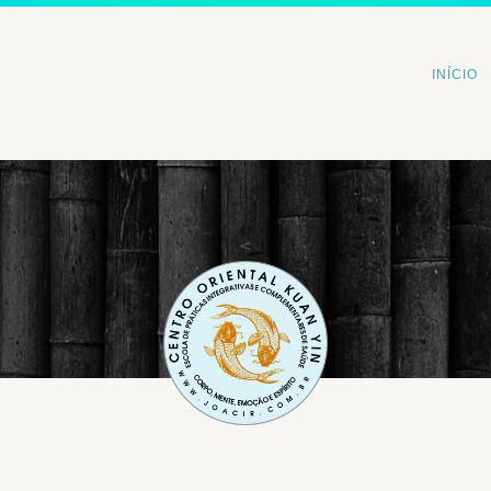
INÍCIO
<