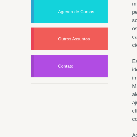
mu
Agenda de Cursos
p
so
os
c
Outros Assuntos
ci
Es
Contato
id
im
M
al
aj
cl
co
Ac