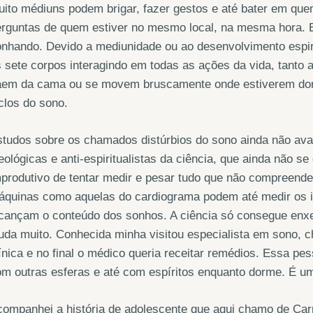
ito médiuns podem brigar, fazer gestos e até bater em qu
erguntas de quem estiver no mesmo local, na mesma hora. 
nhando. Devido a mediunidade ou ao desenvolvimento espir
 sete corpos interagindo em todas as ações da vida, tanto
aem da cama ou se movem bruscamente onde estiverem dorm
clos do sono.
tudos sobre os chamados distúrbios do sono ainda não ava
eológicas e anti-espiritualistas da ciência, que ainda não s
produtivo de tentar medir e pesar tudo que não compreend
áquinas como aquelas do cardiograma podem até medir os 
cançam o conteúdo dos sonhos. A ciência só consegue enxer
uda muito. Conhecida minha visitou especialista em sono, c
ínica e no final o médico queria receitar remédios. Essa pes
m outras esferas e até com espíritos enquanto dorme. É um
ompanhei a história de adolescente que aqui chamo de Car