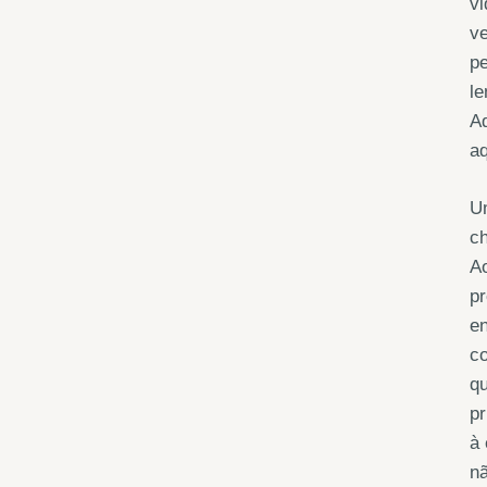
vi
ve
p
le
Ad
a
U
ch
Ao
p
en
co
qu
pr
à 
nã