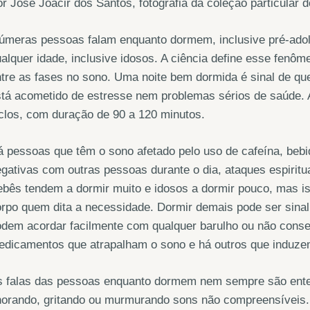
r Jose Joacir dos Santos, fotografia da coleção particular d
númeras pessoas falam enquanto dormem, inclusive pré-ado
alquer idade, inclusive idosos. A ciência define esse fenôm
tre as fases no sono. Uma noite bem dormida é sinal de q
tá acometido de estresse nem problemas sérios de saúde. A 
clos, com duração de 90 a 120 minutos.
 pessoas que têm o sono afetado pelo uso de cafeína, bebida
gativas com outras pessoas durante o dia, ataques espirit
bês tendem a dormir muito e idosos a dormir pouco, mas is
rpo quem dita a necessidade. Dormir demais pode ser sina
dem acordar facilmente com qualquer barulho ou não conse
edicamentos que atrapalham o sono e há outros que induze
s falas das pessoas enquanto dormem nem sempre são ente
horando, gritando ou murmurando sons não compreensíveis.