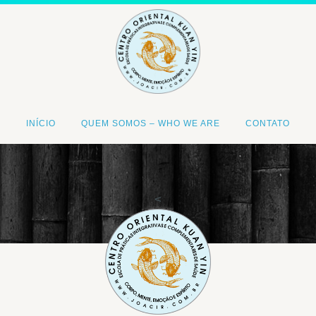
INÍCIO
QUEM SOMOS – WHO WE ARE
CONTATO
<