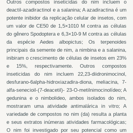
Outros compostos inseticidas do nim incluem o
deactil-azadiractinol e a salanina; A azadiractina é um
potente inibidor da replicação celular de insetos, com
um valor de CE50 de 1,5×1010 M contra as células
do gênero Spodoptera e 6,3×10-9 M contra as células
da espécie Aedes albopictus; Os terpenoides
principais da semente de nim, a nimbina e a salanina,
inibiram o crescimento de células de insetos em 23%
e 15%, respectivamente. Outros compostos
inseticidas do nim incluem 22,23-diidronimocinol,
desfurano-6alpha-hidroxiazadira-diona, meliacina, 7-
alfa-senecioil-(7-deacetil)- 23-O-metilnimocinolídeo; A
gedunina e o nimbolideo, ambos isolados do nim,
mostraram uma atividade antimalárica in vitro; A
variedade de compostos no nim (da) resulta a planta
e seus extratos inúmeras atividades farmacológicas;
O nim foi investigado por seu potencial como um