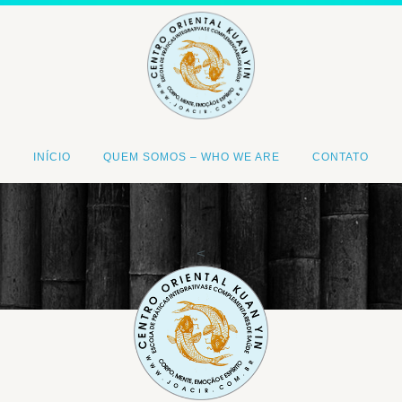
INÍCIO
QUEM SOMOS – WHO WE ARE
CONTATO
<