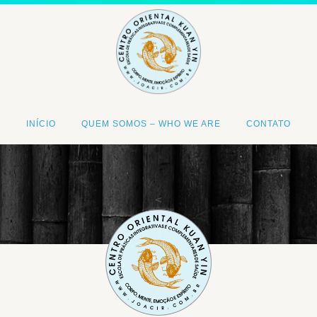
INÍCIO
QUEM SOMOS – WHO WE ARE
CONTATO
<