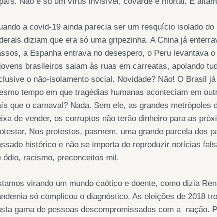
país. Não é só um vírus invisível, covarde e mortal. É altam
ando a covid-19 ainda parecia ser um resquício isolado do
derais diziam que era só uma gripezinha. A China já enterr
ssos, a Espanha entrava no desespero, o Peru levantava o 
jovens brasileiros saiam às ruas em carreatas, apoiando tu
clusive o não-isolamento social. Novidade? Não! O Brasil j
esmo tempo em que tragédias humanas aconteciam em outro
ís que o carnaval? Nada. Sem ele, as grandes metrópoles d
ixa de vender, os corruptos não terão dinheiro para as próx
otestar. Nos protestos, pasmem, uma grande parcela dos pa
ssado histórico e não se importa de reproduzir notícias fa
 ódio, racismo, preconceitos mil.
stamos virando um mundo caótico e doente, como dizia Ren
ndemia só complicou o diagnóstico. As eleições de 2018 tro
asta gama de pessoas descompromissadas com a nação. Pel