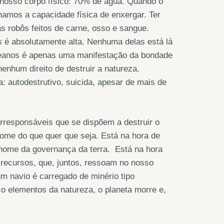
nosso corpo físico: 70% de água. Quando o
mos a capacidade física de enxergar. Ter
s robôs feitos de carne, osso e sangue.
 é absolutamente alta. Nenhuma delas está lá
 oceanos é apenas uma manifestação da bondade
nhum direito de destruir a natureza.
: autodestrutivo, suicida, apesar de mais de
irresponsáveis que se dispõem a destruir o
me do que quer que seja. Está na hora de
 nome da governança da terra. Está na hora
 recursos, que, juntos, ressoam no nosso
um navio é carregado de minério tipo
o elementos da natureza, o planeta morre e,