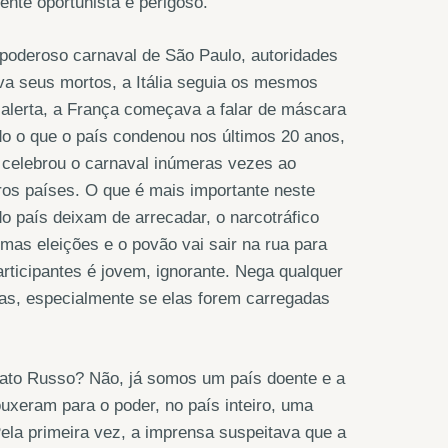
ente oportunista e perigoso.
 poderoso carnaval de São Paulo, autoridades
ava seus mortos, a Itália seguia os mesmos
alerta, a França começava a falar de máscara
do o que o país condenou nos últimos 20 anos,
á celebrou o carnaval inúmeras vezes ao
s países. O que é mais importante neste
o país deixam de arrecadar, o narcotráfico
imas eleições e o povão vai sair na rua para
rticipantes é jovem, ignorante. Nega qualquer
lsas, especialmente se elas forem carregadas
ato Russo? Não, já somos um país doente e a
uxeram para o poder, no país inteiro, uma
a primeira vez, a imprensa suspeitava que a