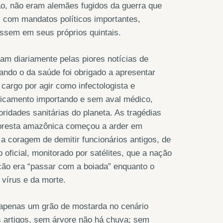
ão, não eram alemães fugidos da guerra que
, com mandatos políticos importantes,
essem em seus próprios quintais.
am diariamente pelas piores notícias de
ndo o da saúde foi obrigado a apresentar
 cargo por agir como infectologista e
dicamento importando e sem aval médico,
ridades sanitárias do planeta. As tragédias
 floresta amazônica começou a arder em
a coragem de demitir funcionários antigos, de
ficial, monitorado por satélites, que a nação
ação era “passar com a boiada” enquanto o
vírus e da morte.
é apenas um grão de mostarda no cenário
s artigos, sem árvore não há chuva; sem