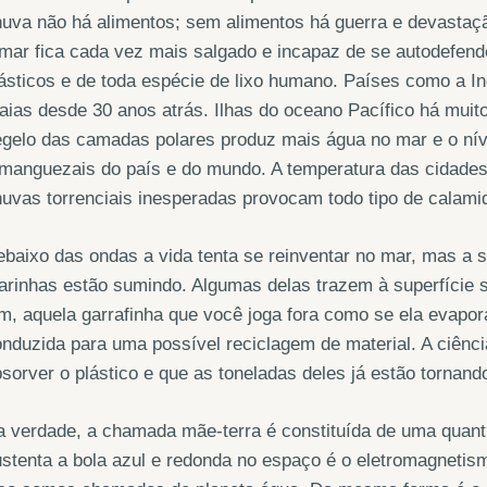
uva não há alimentos; sem alimentos há guerra e devastaç
mar fica cada vez mais salgado e incapaz de se autodefend
ásticos e de toda espécie de lixo humano. Países como a In
aias desde 30 anos atrás. Ilhas do oceano Pacífico há muito
gelo das camadas polares produz mais água no mar e o nív
manguezais do país e do mundo. A temperatura das cidades
uvas torrenciais inesperadas provocam todo tipo de calami
baixo das ondas a vida tenta se reinventar no mar, mas a 
arinhas estão sumindo. Algumas delas trazem à superfície
m, aquela garrafinha que você joga fora como se ela evapo
nduzida para uma possível reciclagem de material. A ciênci
sorver o plástico e que as toneladas deles já estão tornando
 verdade, a chamada mãe-terra é constituída de uma quant
stenta a bola azul e redonda no espaço é o eletromagneti