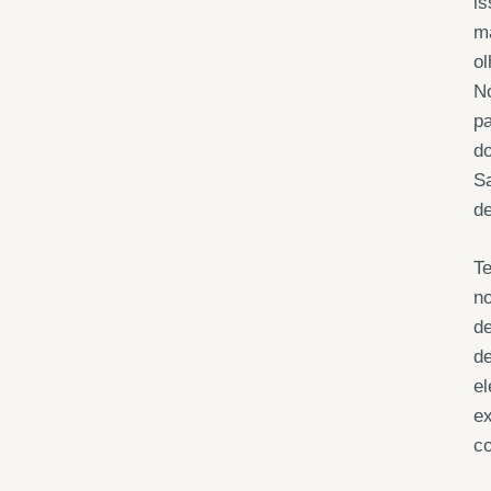
i
m
ol
No
pa
do
Sa
de
Te
n
de
de
el
ex
co