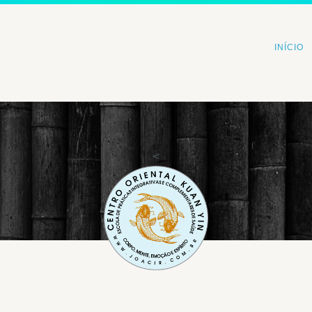
INÍCIO
<