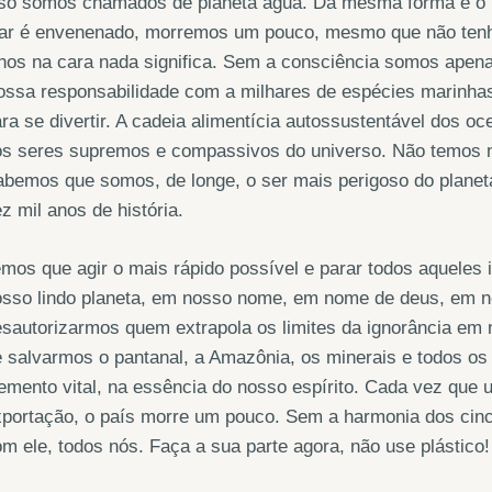
sso somos chamados de planeta água. Da mesma forma é o 
ar é envenenado, morremos um pouco, mesmo que não tenha
hos na cara nada significa. Sem a consciência somos apena
ssa responsabilidade com a milhares de espécies marinhas
ra se divertir. A cadeia alimentícia autossustentável dos
s seres supremos e compassivos do universo. Não temos ne
bemos que somos, de longe, o ser mais perigoso do planeta
z mil anos de história.
mos que agir o mais rápido possível e parar todos aqueles 
osso lindo planeta, em nosso nome, em nome de deus, em no
sautorizarmos quem extrapola os limites da ignorância em
 salvarmos o pantanal, a Amazônia, os minerais e todos os
emento vital, na essência do nosso espírito. Cada vez que 
portação, o país morre um pouco. Sem a harmonia dos cinc
m ele, todos nós. Faça a sua parte agora, não use plástico!