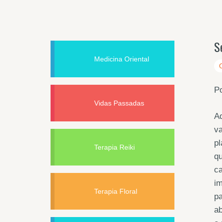
S
Medicina Oriental
Po
Vidas Passadas
Aq
va
pl
Terapia Reiki
qu
ca
im
Terapia Floral
pa
ab