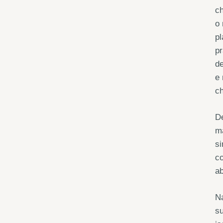
ch
o 
pl
pr
de
e 
ch
De
m
si
co
ab
Na
su