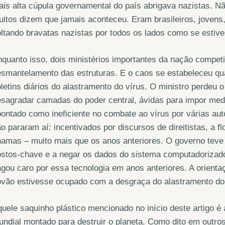
is alta cúpula governamental do país abrigava nazistas. N
itos dizem que jamais aconteceu. Eram brasileiros, jovens
ltando bravatas nazistas por todos os lados como se estiv
quanto isso, dois ministérios importantes da nação competi
smantelamento das estruturas. E o caos se estabeleceu qua
letins diários do alastramento do vírus. O ministro perdeu o
esagradar camadas do poder central, ávidas para impor me
ontado como ineficiente no combate ao vírus por várias auto
o pararam aí: incentivados por discursos de direitistas, a
amas – muito mais que os anos anteriores. O governo teve 
stos-chave e a negar os dados do sistema computadorizado o
gou caro por essa tecnologia em anos anteriores. A orient
vão estivesse ocupado com a desgraça do alastramento do 
uele saquinho plástico mencionado no início deste artigo 
ndial montado para destruir o planeta. Como dito em outro