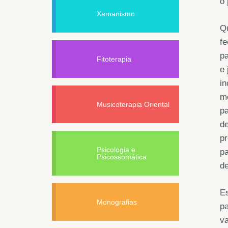
o 
Xamanismo
Qu
fe
pa
Fitoterapia
e 
in
m
Musicoterapia Oriental
pa
de
pr
Psicologia e
pa
Psicossomática
de
E
Monografias
pa
v