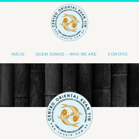
INÍCIO
QUEM SOMOS – WHO WE ARE
CONTATO
<