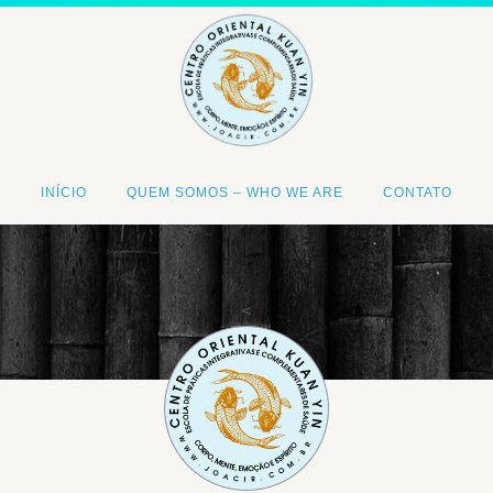
INÍCIO
QUEM SOMOS – WHO WE ARE
CONTATO
<