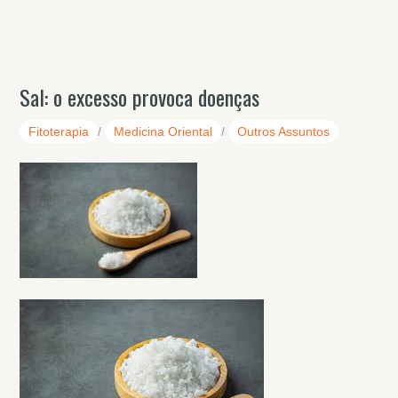
Sal: o excesso provoca doenças
Fitoterapia
/
Medicina Oriental
/
Outros Assuntos