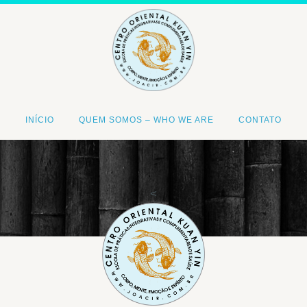
INÍCIO
QUEM SOMOS – WHO WE ARE
CONTATO
<