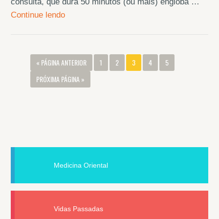
consulta, que dura 50 minutos (ou mais) engloba …
Continue lendo
« PÁGINA ANTERIOR
1
2
3
4
5
PRÓXIMA PÁGINA »
Medicina Oriental
Vidas Passadas