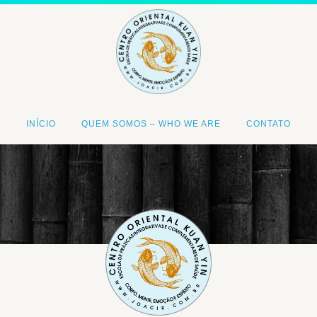
INÍCIO
QUEM SOMOS – WHO WE ARE
CONTATO
<