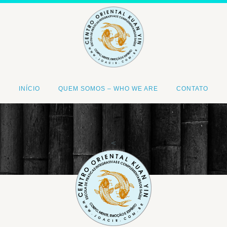
INÍCIO
QUEM SOMOS – WHO WE ARE
CONTATO
<