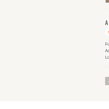
A
Fu
Aq
Lo