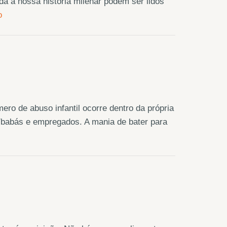
a a nossa história milenar podem ser lidos
o
ero de abuso infantil ocorre dentro da própria
s/babás e empregados. A mania de bater para