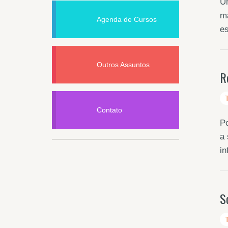
Um
ma
Agenda de Cursos
es
Outros Assuntos
R
Contato
Po
a 
i
S