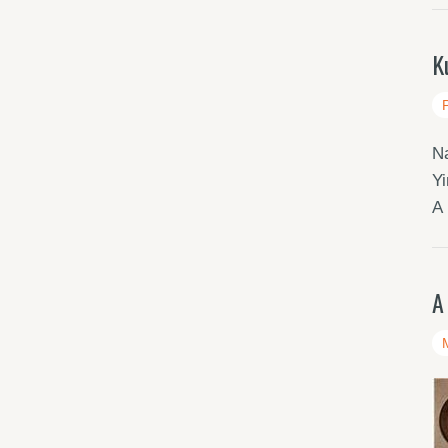
K
Na
Yi
A
A