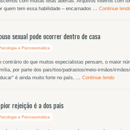
scemos com muitas telas abertas. Arquivos inteiros com tod
or quem tem essa habilidade – encarnados …
Continue lend
buso sexual pode ocorrer dentro de casa
Psicologia e Psicossomática
 contrário do que muitos especialistas pensam, o maior núm
mília, por parte dos pais/tios/padrastos/meio-irmãos/irmão
ducar” é ainda muito forte no país, …
Continue lendo
 pior rejeição é a dos pais
Psicologia e Psicossomática