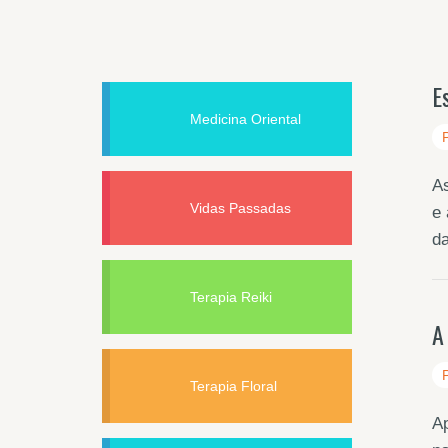
E
Medicina Oriental
As
Vidas Passadas
e 
da
Terapia Reiki
A
Terapia Floral
Ap