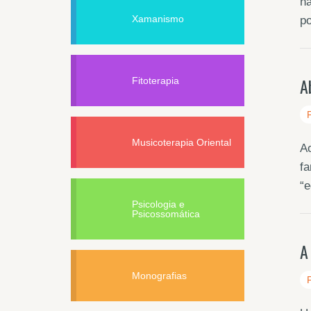
na
Xamanismo
p
A
Fitoterapia
Musicoterapia Oriental
Ao
fa
“e
Psicologia e
Psicossomática
A
Monografias