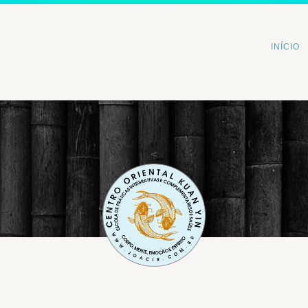
INÍCIO
<