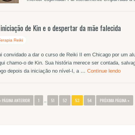
 iniciação de Kin e o despertar da mãe falecida
Terapia Reiki
i convidado a dar o curso de Reiki II em Chicago por um alu
ui chamo-o de Kin. Sua história merece ser contada, salv
go depois da iniciação no nível-I, a …
Continue lendo
« PÁGINA ANTERIOR
1
…
51
52
53
54
PRÓXIMA PÁGINA »