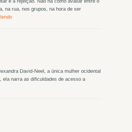
r é a rejeição. Não há como avaliar entre o
a, na rua, nos grupos, na hora de ser
 lendo
lexandra David-Neel, a única mulher ocidental
 ela narra as dificuldades de acesso a