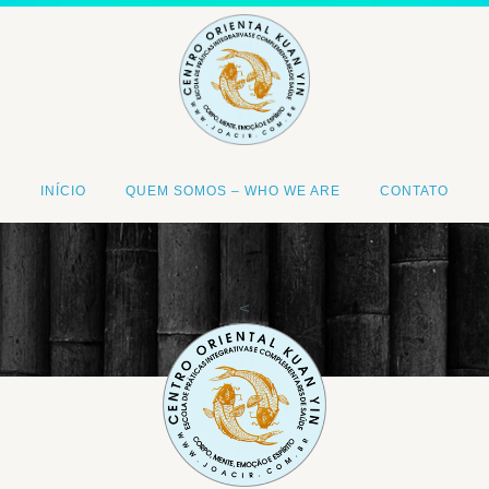
INÍCIO
QUEM SOMOS – WHO WE ARE
CONTATO
<